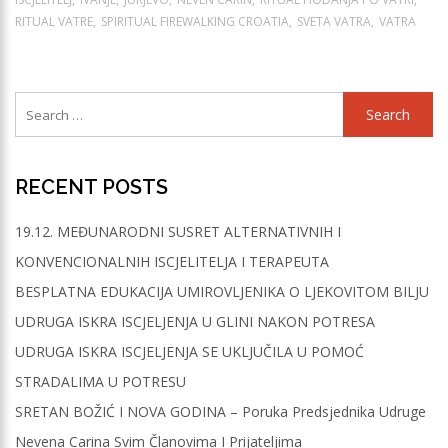
RITUAL VATRE
SPIRITUAL FIREWALKING CROATIA
SVETA VATRA
VATRA
Search
for:
RECENT POSTS
19.12. MEĐUNARODNI SUSRET ALTERNATIVNIH I
KONVENCIONALNIH ISCJELITELJA I TERAPEUTA
BESPLATNA EDUKACIJA UMIROVLJENIKA O LJEKOVITOM BILJU
UDRUGA ISKRA ISCJELJENJA U GLINI NAKON POTRESA
UDRUGA ISKRA ISCJELJENJA SE UKLJUČILA U POMOĆ
STRADALIMA U POTRESU
SRETAN BOŽIĆ I NOVA GODINA – Poruka Predsjednika Udruge
Nevena Carina Svim Članovima I Prijateljima