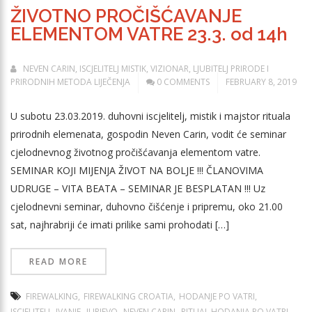
ŽIVOTNO PROČIŠĆAVANJE
ELEMENTOM VATRE 23.3. od 14h
NEVEN CARIN, ISCJELITELJ MISTIK, VIZIONAR, LJUBITELJ PRIRODE I
PRIRODNIH METODA LIJEČENJA
0 COMMENTS
FEBRUARY 8, 2019
U subotu 23.03.2019. duhovni iscjelitelj, mistik i majstor rituala
prirodnih elemenata, gospodin Neven Carin, vodit će seminar
cjelodnevnog životnog pročišćavanja elementom vatre.
SEMINAR KOJI MIJENJA ŽIVOT NA BOLJE !!! ČLANOVIMA
UDRUGE – VITA BEATA – SEMINAR JE BESPLATAN !!! Uz
cjelodnevni seminar, duhovno čišćenje i pripremu, oko 21.00
sat, najhrabriji će imati prilike sami prohodati […]
READ MORE
FIREWALKING
FIREWALKING CROATIA
HODANJE PO VATRI
ISCJELITELJ
IVANJE
JURJEVO
NEVEN CARIN
RITUAL HODANJA PO VATRI