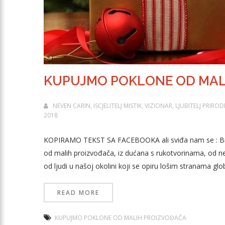
KUPUJMO POKLONE OD MAL
NEVEN CARIN, ISCJELITELJ MISTIK, VIZIONAR, LJUBITELJ PRIR
2018
KOPIRAMO TEKST SA FACEBOOKA ali sviđa nam se : Bilo
od malih proizvođača, iz dućana s rukotvorinama, od neza
od ljudi u našoj okolini koji se opiru lošim stranama glo
READ MORE
KUPUJMO POKLONE OD MALIH PROIZVOĐAČA