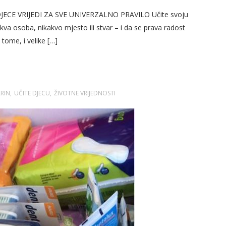
JECE VRIJEDI ZA SVE UNIVERZALNO PRAVILO Učite svoju
akva osoba, nikakvo mjesto ili stvar – i da se prava radost
 tome, i velike […]
RIN
UČITE DJECU
ŽIVOTNE VRIJEDNOSTI