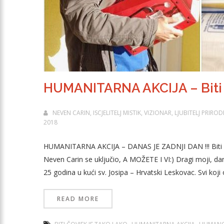
HUMANITARNA AKCIJA – Biti č
NEVEN CARIN, ISCJELITELJ MISTIK, VIZIONAR, LJUBITELJ PRIR
2018
HUMANITARNA AKCIJA – DANAS JE ZADNJI DAN !!! Biti čov
Neven Carin se uključio, A MOŽETE I VI:) Dragi moji, da
25 godina u kući sv. Josipa – Hrvatski Leskovac. Svi ko
READ MORE