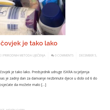
ovjek je tako lako
ODE I PRIRODNIH METODA LIJEČENJA
0 COMMENTS
DECEMBER 5,
jek je tako lako. Predsjednik udruge ISKRA iscjeljenja
nas je zadnji dan za darivanje nezbrinute djece u dobi od 6 do
ji osjećate da možete malo […]