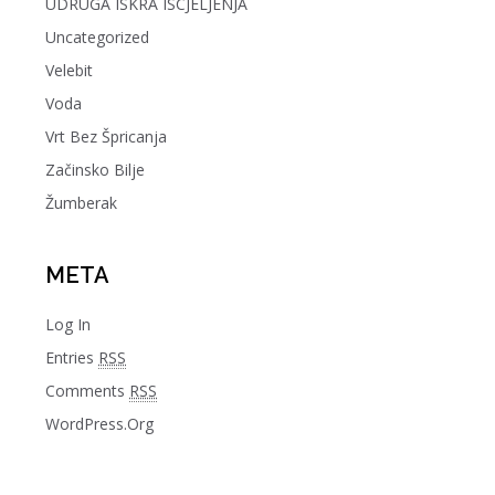
UDRUGA ISKRA ISCJELJENJA
Uncategorized
Velebit
Voda
Vrt Bez Špricanja
Začinsko Bilje
Žumberak
META
Log In
Entries
RSS
Comments
RSS
WordPress.org