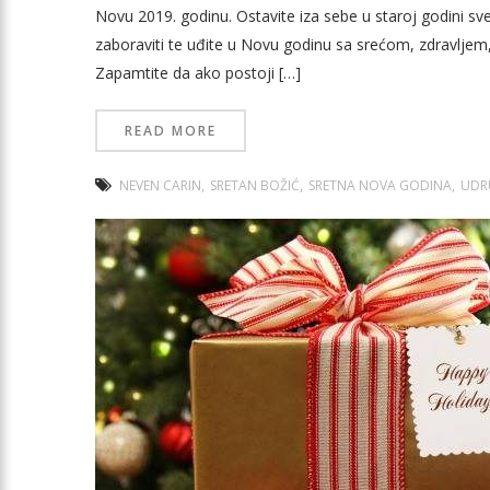
Novu 2019. godinu. Ostavite iza sebe u staroj godini sve 
zaboraviti te uđite u Novu godinu sa srećom, zdravlj
Zapamtite da ako postoji […]
READ MORE
NEVEN CARIN
SRETAN BOŽIĆ
SRETNA NOVA GODINA
UDRU