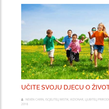
UČITE SVOJU DJECU O ŽIVO
NEVEN CARIN, ISCJELITELJ MISTIK, VIZIONAR, LJUBITELJ PRIR
2018