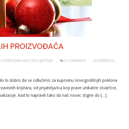
IH PROIZVOĐAČA
ODE I PRIRODNIH METODA LIJEČENJA
0 COMMENTS
DECEMBER 22,
 bi dobro da se odlučimo za kupovinu novogodišnjih poklona
visnih knjižara, od prijatelja/ica koji prave unikatne stvarčice,
balizacije. Kad bi napravili tako da naš novac stigne do […]