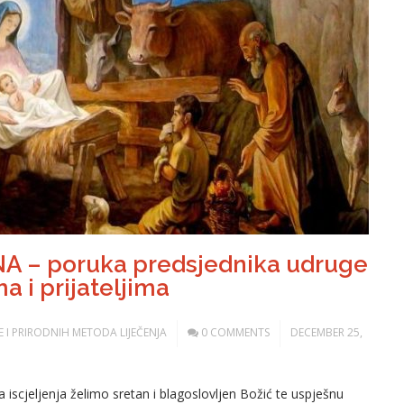
A – poruka predsjednika udruge
 i prijateljima
ODE I PRIRODNIH METODA LIJEČENJA
0 COMMENTS
DECEMBER 25,
a iscjeljenja želimo sretan i blagoslovljen Božić te uspješnu