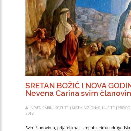
SRETAN BOŽIĆ I NOVA GODIN
Nevena Carina svim članovima
NEVEN CARIN, ISCJELITELJ MISTIK, VIZIONAR, LJUBITELJ PRIR
2018
Svim članovima, prijateljima i simpatizerima udruge Iskr