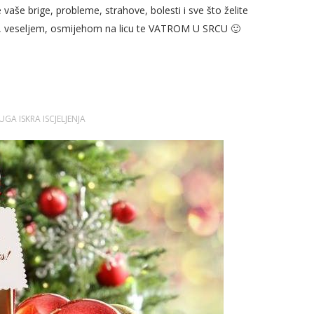
vaše brige, probleme, strahove, bolesti i sve što želite
em, veseljem, osmijehom na licu te VATROM U SRCU 🙂
GA ISKRA ISCJELJENJA