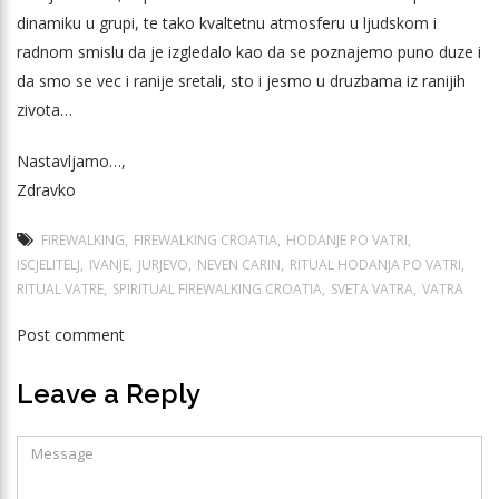
dinamiku u grupi, te tako kvaltetnu atmosferu u ljudskom i
radnom smislu da je izgledalo kao da se poznajemo puno duze i
da smo se vec i ranije sretali, sto i jesmo u druzbama iz ranijih
zivota…
Nastavljamo…,
Zdravko
FIREWALKING
FIREWALKING CROATIA
HODANJE PO VATRI
ISCJELITELJ
IVANJE
JURJEVO
NEVEN CARIN
RITUAL HODANJA PO VATRI
RITUAL VATRE
SPIRITUAL FIREWALKING CROATIA
SVETA VATRA
VATRA
Post comment
Leave a Reply