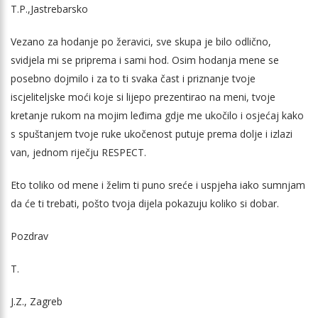
T.P.,Jastrebarsko
Vezano za hodanje po žeravici, sve skupa je bilo odlično,
svidjela mi se priprema i sami hod. Osim hodanja mene se
posebno dojmilo i za to ti svaka čast i priznanje tvoje
iscjeliteljske moći koje si lijepo prezentirao na meni, tvoje
kretanje rukom na mojim leđima gdje me ukočilo i osjećaj kako
s spuštanjem tvoje ruke ukočenost putuje prema dolje i izlazi
van, jednom riječju RESPECT.
Eto toliko od mene i želim ti puno sreće i uspjeha iako sumnjam
da će ti trebati, pošto tvoja dijela pokazuju koliko si dobar.
Pozdrav
T.
J.Z., Zagreb