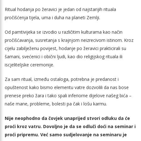
Ritual hodanja po žeravici je jedan od najstarijih rituala
pročišćenja tijela, uma i duha na planeti Zemlji.
Od pamtivijeka se izvodio u različitim kulturama kao način
pročišćavanja, susretanja s krajnjom neizrecivom istinom. Kroz
cijelu zabilježenu povijest, hodanje po žeravici prakticirali su
šamani, svećenici i obični ljudi, kao dio religijskog rituala ili
iscjeliteljske ceremonije.
Za sam ritual, između ostaloga, potrebna je predanost i
opuštenost kako bismo elementu vatre dozvolili da nas bose
prenese preko žara i tako spali inferiorne dijelove našeg bića –
naše mane, probleme, bolesti pa čak i lošu karmu.
Nije neophodno da čovjek unaprijed stvori odluku da će
proći kroz vatru. Dovoljno je da se odluči doći na seminar i
proći pripremu. Već samo sudjelovanje na seminaru je