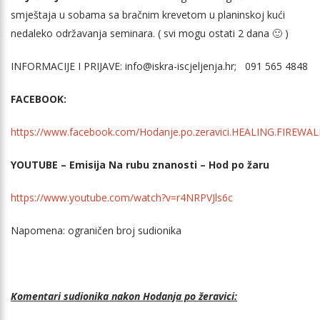
smještaja u sobama sa bračnim krevetom u planinskoj kući
nedaleko održavanja seminara. ( svi mogu ostati 2 dana 🙂 )
INFORMACIJE I PRIJAVE: info@iskra-iscjeljenja.hr; 091 565 4848
FACEBOOK:
https://www.facebook.com/Hodanje.po.zeravici.HEALING.FIREWA
YOUTUBE – Emisija Na rubu znanosti – Hod po žaru
https://www.youtube.com/watch?v=r4NRPVJls6c
Napomena: ograničen broj sudionika
Komentari sudionika nakon Hodanja po žeravici: