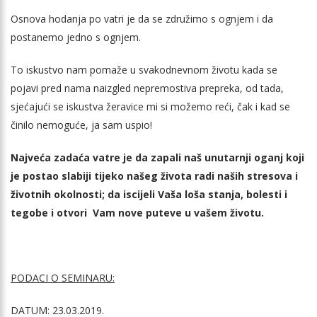
Osnova hodanja po vatri je da se združimo s ognjem i da
postanemo jedno s ognjem.
To iskustvo nam pomaže u svakodnevnom životu kada se
pojavi pred nama naizgled nepremostiva prepreka, od tada,
sjećajući se iskustva žeravice mi si možemo reći, čak i kad se
činilo nemoguće, ja sam uspio!
Najveća zadaća vatre je da zapali naš unutarnji oganj koji
je postao slabiji tijeko našeg života radi naših stresova i
životnih okolnosti; da iscijeli Vaša loša stanja, bolesti i
tegobe i otvori Vam nove puteve u vašem životu.
PODACI O SEMINARU:
DATUM: 23.03.2019.