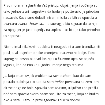
Prvo moram naglasiti da Vaš pristup, objašnjenja i vođenja su
tako jednostavni i sugestivni da hodanje po žeravici je prirodan
nastavak. Kada smo dolazili, nisam mislila da bih se upustila u
avanturu zvanu ,,žeravica,, – a suprug je bio siguran da to nije
za njega jer je jako osjetljiv na toplinu – ali bilo je tako prirodno
to napraviti.
Nismo imali nikakovih opeklina ili neugoda ni u tom trenutku niti
poslije, ali osjećamo neke promjene, naravno na bolje. Tako
suprug na desno oko vidi bistrije i u čitavom tijelu se osjeća
laganiji, kao da ima koju godinu manje nego što ima.
Ja, koja imam uvijek problem sa ravnotežom, kao da sam
postala stabilnija i to kao da sam čvršće povezana sa zemljom,
ali me noge ne bole. Spavala sam izvrsno, uključivo i da prošlu
noć sam spavala skoro osam sati, što za mene, koja se budim
oko 4 sata ujutro, je pravi zgoditak. i dišem dobro!