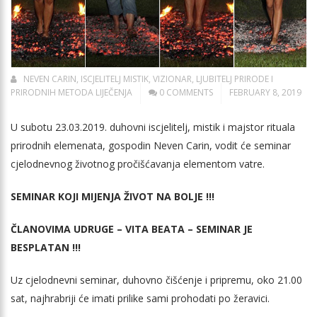
NEVEN CARIN, ISCJELITELJ MISTIK, VIZIONAR, LJUBITELJ PRIRODE I
PRIRODNIH METODA LIJEČENJA
0 COMMENTS
FEBRUARY 8, 2019
U subotu 23.03.2019. duhovni iscjelitelj, mistik i majstor rituala
prirodnih elemenata, gospodin Neven Carin, vodit će seminar
cjelodnevnog životnog pročišćavanja elementom vatre.
SEMINAR KOJI MIJENJA ŽIVOT NA BOLJE !!!
ČLANOVIMA UDRUGE – VITA BEATA – SEMINAR JE
BESPLATAN !!!
Uz cjelodnevni seminar, duhovno čišćenje i pripremu, oko 21.00
sat, najhrabriji će imati prilike sami prohodati po žeravici.