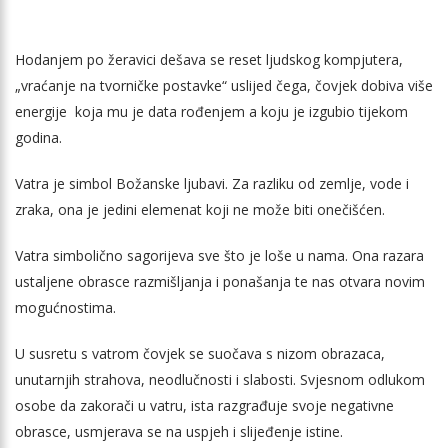
Hodanjem po žeravici dešava se reset ljudskog kompjutera,
„vraćanje na tvorničke postavke“ uslijed čega, čovjek dobiva više
energije koja mu je data rođenjem a koju je izgubio tijekom
godina.
Vatra je simbol Božanske ljubavi. Za razliku od zemlje, vode i
zraka, ona je jedini elemenat koji ne može biti onečišćen.
Vatra simbolično sagorijeva sve što je loše u nama. Ona razara
ustaljene obrasce razmišljanja i ponašanja te nas otvara novim
mogućnostima.
U susretu s vatrom čovjek se suočava s nizom obrazaca,
unutarnjih strahova, neodlučnosti i slabosti. Svjesnom odlukom
osobe da zakorači u vatru, ista razgrađuje svoje negativne
obrasce, usmjerava se na uspjeh i slijeđenje istine.