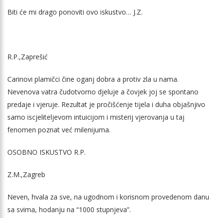
Biti će mi drago ponoviti ovo iskustvo… J.Z.
R.P.,Zaprešić
Carinovi plamičci čine oganj dobra a protiv zla u nama.
Nevenova vatra čudotvorno djeluje a čovjek joj se spontano
predaje i vjeruje. Rezultat je pročišćenje tijela i duha objašnjivo
samo iscjeliteljevom intuicijom i misterij vjerovanja u taj
fenomen poznat već milenijuma.
OSOBNO ISKUSTVO R.P.
Z.M.,Zagreb
Neven, hvala za sve, na ugodnom i korisnom provedenom danu
sa svima, hodanju na “1000 stupnjeva”.