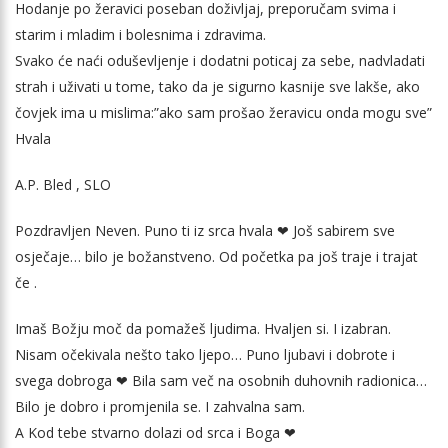
Hodanje po žeravici poseban doživljaj, preporučam svima i
starim i mladim i bolesnima i zdravima.
Svako će naći oduševljenje i dodatni poticaj za sebe, nadvladati
strah i uživati u tome, tako da je sigurno kasnije sve lakše, ako
čovjek ima u mislima:”ako sam prošao žeravicu onda mogu sve”
Hvala
A.P. Bled , SLO
Pozdravljen Neven. Puno ti iz srca hvala ❤ Još sabirem sve
osječaje… bilo je božanstveno. Od početka pa još traje i trajat
če .
Imaš Božju moč da pomažeš ljudima. Hvaljen si. I izabran.
Nisam očekivala nešto tako ljepo… Puno ljubavi i dobrote i
svega dobroga ❤ Bila sam več na osobnih duhovnih radionica…
Bilo je dobro i promjenila se. I zahvalna sam.
A Kod tebe stvarno dolazi od srca i Boga ❤