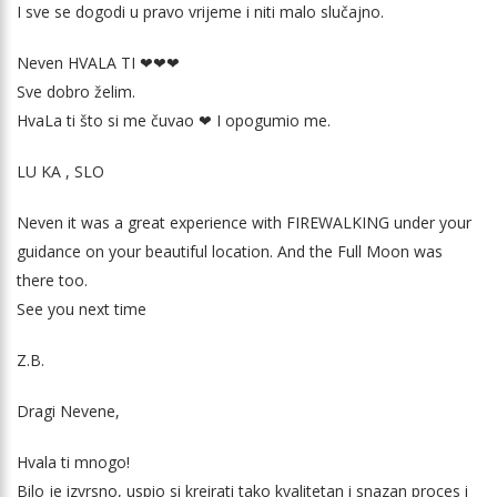
I sve se dogodi u pravo vrijeme i niti malo slučajno.
Neven HVALA TI ❤❤❤
Sve dobro želim.
HvaLa ti što si me čuvao ❤ I opogumio me.
LU KA , SLO
Neven it was a great experience with FIREWALKING under your
guidance on your beautiful location. And the Full Moon was
there too.
See you next time
Z.B.
Dragi Nevene,
Hvala ti mnogo!
Bilo je izvrsno, uspio si kreirati tako kvalitetan i snazan proces i