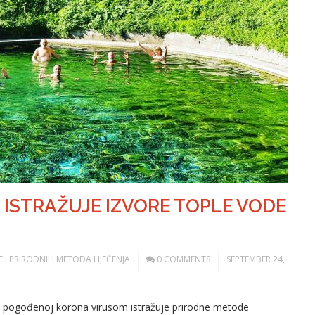
 ISTRAŽUJE IZVORE TOPLE VODE
ODE I PRIRODNIH METODA LIJEČENJA
0 COMMENTS
SEPTEMBER 24,
dini pogođenoj korona virusom istražuje prirodne metode