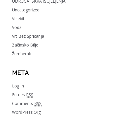
UDRUGA ISKRA ISCJELJENJA
Uncategorized
Velebit
Voda
Vrt Bez Špricanja
Začinsko Bilje
Žumberak
META
Log In
Entries
RSS
Comments
RSS
WordPress.org