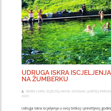
UDRUGA ISKRA ISCJELJENJA
NA ŽUMBERKU
NEVEN CARIN, ISCJELITELJ MISTIK, VIZIONAR, LJUBITELJ PRIR
2020
Udruga Iskra iscjeljenja u ovoj teškoj i prevrtljivoj go