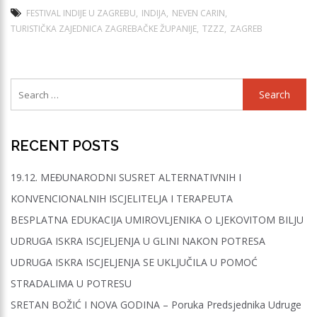
FESTIVAL INDIJE U ZAGREBU
INDIJA
NEVEN CARIN
TURISTIČKA ZAJEDNICA ZAGREBAČKE ŽUPANIJE
TZZZ
ZAGREB
Search
for:
RECENT POSTS
19.12. MEĐUNARODNI SUSRET ALTERNATIVNIH I
KONVENCIONALNIH ISCJELITELJA I TERAPEUTA
BESPLATNA EDUKACIJA UMIROVLJENIKA O LJEKOVITOM BILJU
UDRUGA ISKRA ISCJELJENJA U GLINI NAKON POTRESA
UDRUGA ISKRA ISCJELJENJA SE UKLJUČILA U POMOĆ
STRADALIMA U POTRESU
SRETAN BOŽIĆ I NOVA GODINA – Poruka Predsjednika Udruge