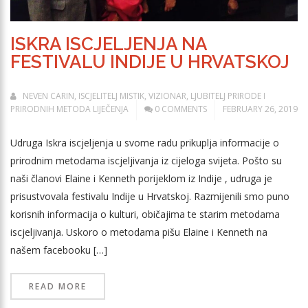
ISKRA ISCJELJENJA NA
FESTIVALU INDIJE U HRVATSKOJ
NEVEN CARIN, ISCJELITELJ MISTIK, VIZIONAR, LJUBITELJ PRIRODE I
PRIRODNIH METODA LIJEČENJA
0 COMMENTS
FEBRUARY 26, 2019
Udruga Iskra iscjeljenja u svome radu prikuplja informacije o
prirodnim metodama iscjeljivanja iz cijeloga svijeta. Pošto su
naši članovi Elaine i Kenneth porijeklom iz Indije , udruga je
prisustvovala festivalu Indije u Hrvatskoj. Razmijenili smo puno
korisnih informacija o kulturi, običajima te starim metodama
iscjeljivanja. Uskoro o metodama pišu Elaine i Kenneth na
našem facebooku […]
READ MORE